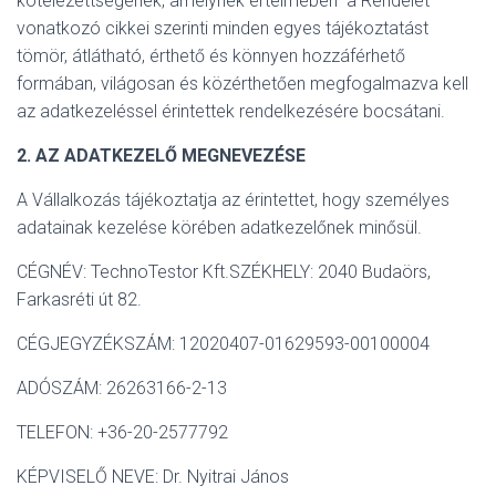
kötelezettségének, amelynek értelmében a Rendelet
L
Á
vonatkozó cikkei szerinti minden egyes tájékoztatást
S
tömör, átlátható, érthető és könnyen hozzáférhető
A
formában, világosan és közérthetően megfogalmazva kell
az adatkezeléssel érintettek rendelkezésére bocsátani.
2. AZ ADATKEZELŐ MEGNEVEZÉSE
A Vállalkozás tájékoztatja az érintettet, hogy személyes
adatainak kezelése körében adatkezelőnek minősül.
CÉGNÉV: TechnoTestor Kft.SZÉKHELY: 2040 Budaörs,
Farkasréti út 82.
CÉGJEGYZÉKSZÁM: 12020407-01629593-00100004
ADÓSZÁM: 26263166-2-13
TELEFON: +36-20-2577792
KÉPVISELŐ NEVE: Dr. Nyitrai János