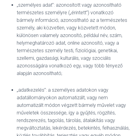
„személyes adat”: azonosított vagy azonosítható
természetes személyre („érintett”) vonatkozó
bármely információ; azonosítható az a természetes
személy, aki közvetlen, vagy közvetett módon,
különösen valamely azonosító, például név, szám,
helymeghatározó adat, online azonosító, vagy a
természetes személy testi, fiziológiai, genetikai,
szellemi, gazdasági, kulturális, vagy szociális
azonosságára vonatkozó egy, vagy több tényező
alapján azonosítható;
„adatkezelés”: a személyes adatokon vagy
adatállományokon automatizált, vagy nem
automatizált módon végzett bármely művelet vagy
műveletek összessége, így a gyűjtés, rögzítés,
rendszerezés, tagolás, tárolás, átalakítás vagy
megváltoztatás, lekérdezés, betekintés, felhasználás,
közlés továbbítás, terjesztés vagy egyéb módon