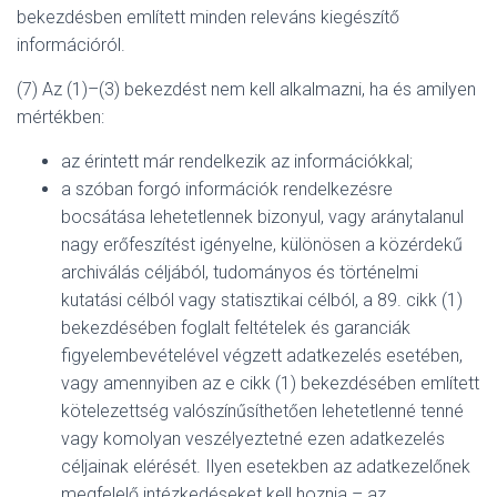
bekezdésben említett minden releváns kiegészítő
információról.
(7) Az (1)–(3) bekezdést nem kell alkalmazni, ha és amilyen
mértékben:
az érintett már rendelkezik az információkkal;
a szóban forgó információk rendelkezésre
bocsátása lehetetlennek bizonyul, vagy aránytalanul
nagy erőfeszítést igényelne, különösen a közérdekű
archiválás céljából, tudományos és történelmi
kutatási célból vagy statisztikai célból, a 89. cikk (1)
bekezdésében foglalt feltételek és garanciák
figyelembevételével végzett adatkezelés esetében,
vagy amennyiben az e cikk (1) bekezdésében említett
kötelezettség valószínűsíthetően lehetetlenné tenné
vagy komolyan veszélyeztetné ezen adatkezelés
céljainak elérését. Ilyen esetekben az adatkezelőnek
megfelelő intézkedéseket kell hoznia – az