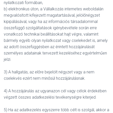
nyilatkozati formában,
b) elektronikus úton, a Vállalkozás internetes weboldalán
megvalósított kifejezett magatartásával, jelölőnégyzet
kipipálásával, vagy ha az információs társadalommal
összefüggő szolgáltatások igénybevétele során erre
vonatkozó technikai beállításokat hajt végre, valamint
bármely egyéb olyan nyilatkozat vagy cselekedet is, amely
az adott összefüggésben az érintett hozzájárulását
személyes adatainak tervezett kezeléséhez egyértelműen
jelzi.
3) A hallgatás, az előre bejelölt négyzet vagy a nem
cselekvés ezért nem minősül hozzájárulásnak.
4) A hozzájárulás az ugyanazon cél vagy célok érdekében
végzett összes adatkezelési tevékenységre kiterjed.
5) Ha az adatkezelés egyszerre több célt is szolgál, akkor a