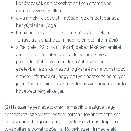
korlátozását, és tiltakozhat az ilyen személyes
adatok kezelése ellen;
a valamely felügyeleti hatósághoz címzett panasz
benyújtásának joga;
ha az adatokat nem az érintettől gyűjtötték, a
forrásukra vonatkozó minden elérhető információ;
a Rendelet 22. cikk (1) és (4) bekezdésében említett
automatizált döntéshozatal ténye, ideértve a
profilalkotást is, valamint legalább ezekben az
esetekben az alkalmazott logikára és arra vonatkozó
érthető információk, hogy az ilyen adatkezelés milyen
jelentőséggel bír és az érintettre nézve milyen várható
következményekkel jár.
(2) Ha személyes adatoknak harmadik országba vagy
nemzetközi szervezet részére történő továbbítására kerül
sor, az érintett jogosult arra, hogy tájékoztatást kapjon a
továbbításra vonatkozóan a 46. cikk szerinti megfelelő