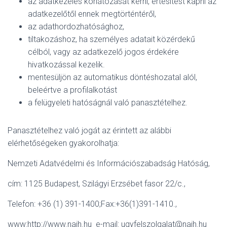
az adatkezelés korlátozását kérni, értesítést kapni az
adatkezelőtől ennek megtörténtéről,
az adathordozhatósághoz,
tiltakozáshoz, ha személyes adatait közérdekű
célból, vagy az adatkezelő jogos érdekére
hivatkozással kezelik.
mentesüljön az automatikus döntéshozatal alól,
beleértve a profilalkotást
a felügyeleti hatóságnál való panasztételhez.
Panasztételhez való jogát az érintett az alábbi
elérhetőségeken gyakorolhatja:
Nemzeti Adatvédelmi és Információszabadság Hatóság,
cím: 1125 Budapest, Szilágyi Erzsébet fasor 22/c.,
Telefon: +36 (1) 391-1400;Fax:+36(1)391-1410.,
www:http://www.naih.hu e-mail: ugyfelszolgalat@naih.hu