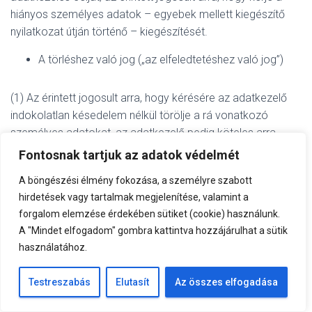
hiányos személyes adatok – egyebek mellett kiegészítő
nyilatkozat útján történő – kiegészítését.
A törléshez való jog („az elfeledtetéshez való jog”)
(1) Az érintett jogosult arra, hogy kérésére az adatkezelő
indokolatlan késedelem nélkül törölje a rá vonatkozó
személyes adatokat, az adatkezelő pedig köteles arra,
hogy az érintettre vonatkozó személyes adatokat
Fontosnak tartjuk az adatok védelmét
indokolatlan késedelem nélkül törölje, ha az alábbi indokok
A böngészési élmény fokozása, a személyre szabott
valamelyike fennáll:
hirdetések vagy tartalmak megjelenítése, valamint a
a személyes adatokra már nincs szükség abból a
forgalom elemzése érdekében sütiket (cookie) használunk.
célból, amelyből azokat gyűjtötték vagy más módon
A "Mindet elfogadom" gombra kattintva hozzájárulhat a sütik
kezelték;
használatához.
az érintett visszavonja a rendelet 6. cikk (1)
bekezdésének a) pontja (hozzájárulás személyes
Testreszabás
Elutasít
Az összes elfogadása
adatok kezeléséhez) vagy a rendelet 9. cikk (2)