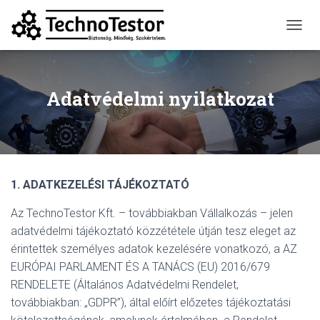
N
A
V
I
G
Adatvédelmi nyilatkozat
Á
C
I
Ó
B
E
1.
ADATKEZELÉSI TÁJÉKOZTATÓ
-
/
Az TechnoTestor Kft. – továbbiakban Vállalkozás – jelen
K
I
adatvédelmi tájékoztató közzététele útján tesz eleget az
K
érintettek személyes adatok kezelésére vonatkozó, a AZ
A
EURÓPAI PARLAMENT ÉS A TANÁCS (EU) 2016/679
P
C
RENDELETE (Általános Adatvédelmi Rendelet,
S
továbbiakban: „GDPR”), által előírt előzetes tájékoztatási
O