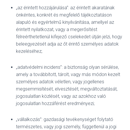
„az érintett hozzájárulása”: az érintett akaratának
önkéntes, konkrét és megfelelő tájékoztatáson
alapuló és egyértelmű kinyilvánítása, amellyel az
érintett nyilatkozat, vagy a megerősítést
félreérthetetlenül kifejező cselekedet útján jelzi, hogy
beleegyezését adja az őt érintő személyes adatok
kezeléséhez;
„adatvédelmi incidens”: a biztonság olyan sérülése,
amely a továbbított, tárolt, vagy más módon kezelt
személyes adatok véletlen, vagy jogellenes
megsemmisítését, elvesztését, megváltoztatását,
jogosulatlan közlését, vagy az azokhoz való
jogosulatlan hozzáférést eredményezi;
„vállalkozás”: gazdasági tevékenységet folytató
természetes, vagy jogi személy, függetlenül a jogi