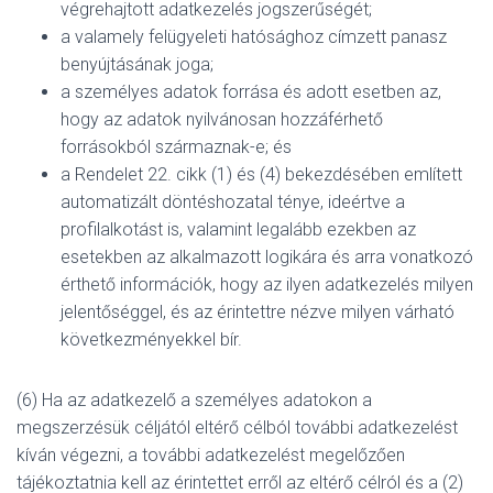
végrehajtott adatkezelés jogszerűségét;
a valamely felügyeleti hatósághoz címzett panasz
benyújtásának joga;
a személyes adatok forrása és adott esetben az,
hogy az adatok nyilvánosan hozzáférhető
forrásokból származnak-e; és
a Rendelet 22. cikk (1) és (4) bekezdésében említett
automatizált döntéshozatal ténye, ideértve a
profilalkotást is, valamint legalább ezekben az
esetekben az alkalmazott logikára és arra vonatkozó
érthető információk, hogy az ilyen adatkezelés milyen
jelentőséggel, és az érintettre nézve milyen várható
következményekkel bír.
(6) Ha az adatkezelő a személyes adatokon a
megszerzésük céljától eltérő célból további adatkezelést
kíván végezni, a további adatkezelést megelőzően
tájékoztatnia kell az érintettet erről az eltérő célról és a (2)